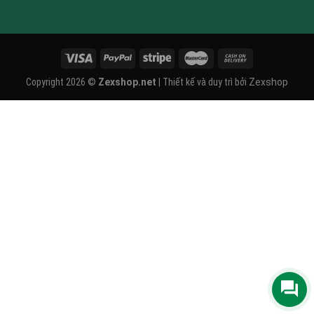
Copyright 2026 ©
Zexshop.net
| Thiết kế và duy trì bởi
Zexshop