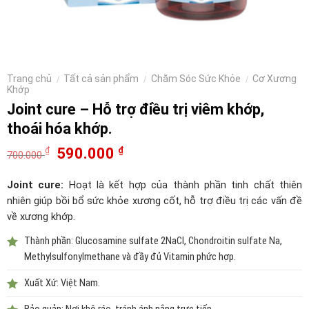
Trang chủ
Tất cả sản phẩm
Chăm Sóc Sức Khỏe
Cơ Xương
/
/
/
Khớp
Joint cure – Hỗ trợ điều trị viêm khớp,
thoái hóa khớp.
590.000
₫
₫
700.000
Joint cure:
Hoạt là kết hợp của thành phần tinh chất thiên
nhiên giúp bồi bổ sức khỏe xương cốt, hỗ trợ điều trị các vấn đề
về xương khớp.
Thành phần: Glucosamine sulfate 2NaCl, Chondroitin sulfate Na,
Methylsulfonylmethane và đầy đủ Vitamin phức hợp.
Xuất Xứ: Việt Nam.
Bảo quản: Nơi khô ráo, tránh ánh nắng trực tiếp.