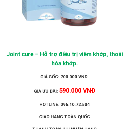
Joint cure – Hỗ trợ điều trị viêm khớp, thoái
hóa khớp.
GIÁ GỐC: 700.000 VNĐ
590.000 VNĐ
GIÁ ƯU ĐÃI:
HOTLINE: 096.10.72.504
GIAO HÀNG TOÀN QUỐC