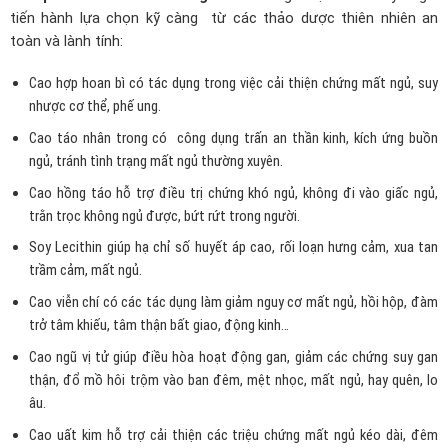
tiến hành lựa chọn kỹ càng từ các thảo dược thiên nhiên an
toàn và lành tính:
Cao hợp hoan bì có tác dụng trong việc cải thiện chứng mất ngủ, suy
nhược cơ thể, phế ung.
Cao táo nhân trong có
cô
ng dụng trấn an thần kinh, kích ứng buồn
ngủ, tránh tình trạng mất ngủ thường xuyên.
Cao hồng táo hỗ trợ điều trị chứng khó ngủ, không đi vào giấc ngủ,
trằn trọc không ngủ được, bứt rứt trong người.
Soy Lecithin giúp hạ chỉ số huyết áp cao, rối loạn hưng cảm, xua tan
trầm cảm, mất ngủ.
Cao viễn chí có các tác dụng làm giảm nguy cơ mất ngủ, hồi hộp, đàm
trở tâm khiếu, tâm thận bất giao, động kinh…
Cao ngũ vị tử giúp điều hòa hoạt động gan, giảm các chứng suy gan
thận, đổ mồ hôi trộm vào ban đêm, mệt nhọc, mất ngủ, hay quên, lo
âu.
Cao uất kim hỗ trợ cải thiện các triệu chứng mất ngủ kéo dài, đêm