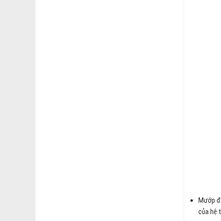
Mướp đắ
của hệ 