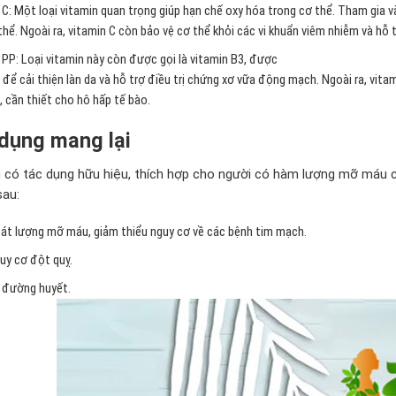
 C: Một loại vitamin quan trọng giúp hạn chế oxy hóa trong cơ thể. Tham gia v
thể. Ngoài ra, vitamin C còn bảo vệ cơ thể khỏi các vi khuẩn viêm nhiễm và h
 PP:
Loại vitamin này còn được gọi là vitamin B3, được
 để cải thiện làn da và hỗ trợ điều trị chứng xơ vữa động mạch. Ngoài ra, vi
, cần thiết cho hô hấp tế bào.
dụng mang lại
có tác dụng hữu hiệu, thích hợp cho người có hàm lượng mỡ máu 
sau:
át lượng mỡ máu, giảm thiểu nguy cơ về các bệnh tim mạch.
uy cơ đột quỵ.
 đường huyết.