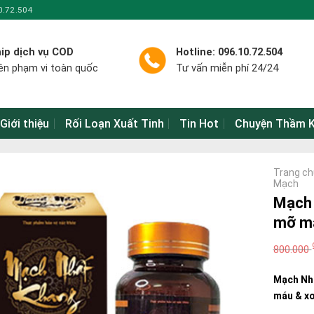
0.72.504
ip dịch vụ COD
Hotline: 096.10.72.504
ên phạm vi toàn quốc
Tư vấn miễn phí 24/24
Giới thiệu
Rối Loạn Xuất Tinh
Tin Hot
Chuyện Thầm K
Trang ch
Mạch
Mạch 
mỡ má
800.000
Mạch Nhấ
máu & x