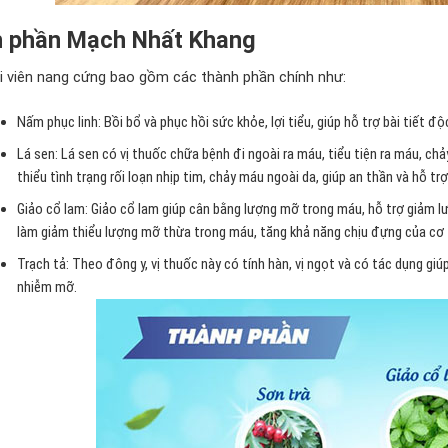
 phần Mạch Nhất Khang
 viên nang cứng
bao gồm các thành phần chính như:
Nấm phục linh: Bồi bổ và phục hồi sức khỏe, lợi tiểu, giúp hỗ trợ bài tiết đ
Lá sen:
Lá sen có vị thuốc chữa bệnh đi ngoài ra máu, tiểu tiện ra máu, c
thiểu tình trạng rối loạn nhịp tim, chảy máu ngoài da, giúp an thần và hỗ t
Giảo cổ lam:
Giảo cổ lam giúp cân bằng lượng mỡ trong máu, hỗ trợ giảm l
làm giảm thiểu lượng mỡ thừa trong máu, tăng khả năng chịu đựng của cơ 
Trạch tả: Theo đông y, vị thuốc này có tính hàn, vị ngọt và có tác dụng giú
nhiễm mỡ.