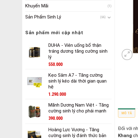
Khuyến Mãi
(1)
Sản Phẩm Sinh Lý
(66)
Sản phẩm mới cập nhật
DUHA - Viên uống bổ thận
tráng dương tăng cường sinh
lý
550.000
Kẹo Sâm A7 - Tăng cường
sinh lý kéo dài thời gian quan
hệ
1.290.000
Mãnh Dương Nam Việt - Tăng
cường sinh lý cho phái mạnh
MÔ TẢ
390.000
Đối với n
Hoàng Lực Vương - Tăng
cường sinh lý đánh thức bản
Khang
chí