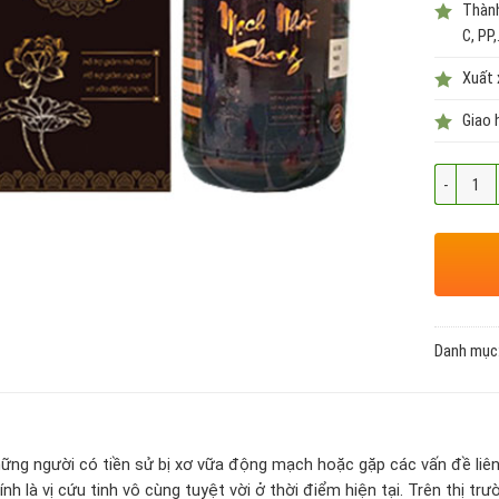
Thàn
C, PP,
Xuất 
Giao 
Số lượng
Danh mục
hững người có tiền sử bị xơ vữa động mạch hoặc gặp các vấn đề li
nh là vị cứu tinh vô cùng tuyệt vời ở thời điểm hiện tại. Trên thị t