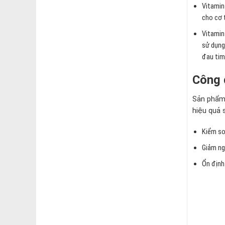
Vitamin
cho cơ 
Vitamin
sử dụng
đau tim
Công 
Sản phẩm 
hiệu quả 
Kiểm so
Giảm ng
Ổn định