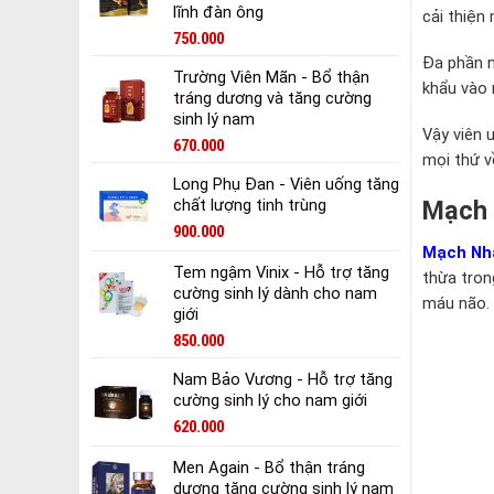
lĩnh đàn ông
cải thiện
750.000
Đa phần n
Trường Viên Mãn - Bổ thận
khẩu vào 
tráng dương và tăng cường
sinh lý nam
Vậy viên 
670.000
mọi thứ v
Long Phụ Đan - Viên uống tăng
chất lượng tinh trùng
Mạch 
900.000
Mạch Nh
Tem ngậm Vinix - Hỗ trợ tăng
thừa tron
cường sinh lý dành cho nam
máu não. 
giới
850.000
Nam Bảo Vương - Hỗ trợ tăng
cường sinh lý cho nam giới
620.000
Men Again - Bổ thận tráng
dương tăng cường sinh lý nam