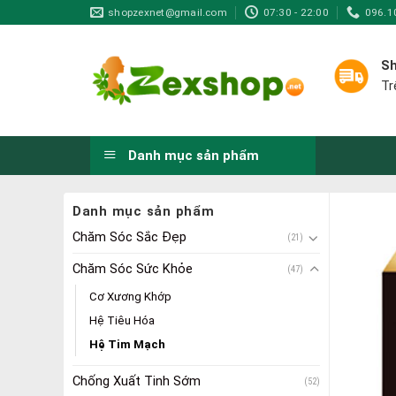
Skip
shopzexnet@gmail.com
07:30 - 22:00
096.1
to
content
Sh
Tr
Danh mục sản phẩm
Danh mục sản phẩm
Chăm Sóc Sắc Đẹp
(21)
Chăm Sóc Sức Khỏe
(47)
Cơ Xương Khớp
Hệ Tiêu Hóa
Hệ Tim Mạch
Chống Xuất Tinh Sớm
(52)