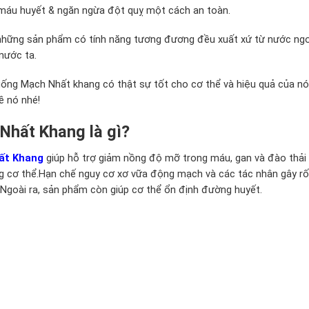
 máu huyết & ngăn ngừa đột quỵ một cách an toàn.
hững sản phẩm có tính năng tương đương đều xuất xứ từ nước ngo
nước ta.
uống Mạch Nhất khang có thật sự tốt cho cơ thể và hiệu quả của n
ề nó nhé!
Nhất Khang là gì?
ất Khang
giúp hỗ trợ giảm nồng độ mỡ trong máu, gan và đào thải
g cơ thể.Hạn chế nguy cơ xơ vữa động mạch và các tác nhân gây rố
Ngoài ra, sản phẩm còn giúp cơ thể ổn định đường huyết.