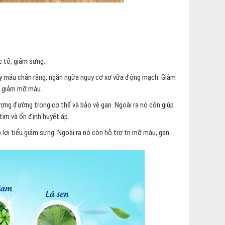
ộc tố, giảm sưng.
hảy máu chân răng, ngăn ngừa nguy cơ xơ vữa động mạch. Giảm
rợ giảm mỡ máu.
ượng đường trong cơ thể và bảo vệ gan. Ngoài ra nó còn giúp
tim và ổn định huyết áp.
p lợi tiểu giảm sưng. Ngoài ra nó còn hỗ trợ trị mỡ máu, gan