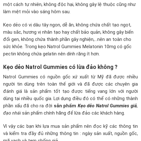
một cách tự nhiên, không độc hại, không gây lệ thuộc cũng như
làm mệt mỏi vào sáng hôm sau.
Kẹo dẻo có vị dâu tây ngon, dễ ăn, không chứa chất tạo ngọt,
màu sắc, hương vị nhân tạo hay chất bảo quản, không gây biến
đổi gen, không chứa thành phần gây nghiện,…nên an toàn cho
sức khỏe. Trong kẹo Natrol Gummies Melatonin 10mg có gốc
pectin không chứa gelatin nên dính răng ít hơn.
Kẹo dẻo Natrol Gummies có lừa đảo không ?
Natrol Gummies
có nguồn gốc xứ xuất từ Mỹ đã được nhiều
người tin dùng trên toàn thế giới và đã được các chuyên gia
đánh giá là sản phẩm tốt tạo được tiếng vang lớn với người
dùng tại nhiều quốc gia. Lợi dụng điều đó có thể có những thành
phần xấu đã cho ra đời
sản phẩm
Kẹo dẻo Natrol Gummies giả
,
đạo nhái
sản phẩm chính hãng để lừa đảo các khách hàng.
Vì vậy các bạn khi lựa mua sản phẩm nên đọc kỹ các thông tin
và kiểm tra đầy đủ những thông tin : ngày sản xuất, nguồn gốc,
mã vạch và tem chống giả.