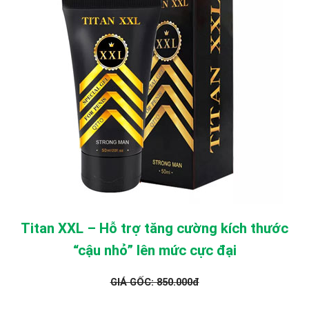
Titan XXL – Hỗ trợ tăng cường kích thước
“cậu nhỏ” lên mức cực đại
GIÁ GỐC: 850.000đ