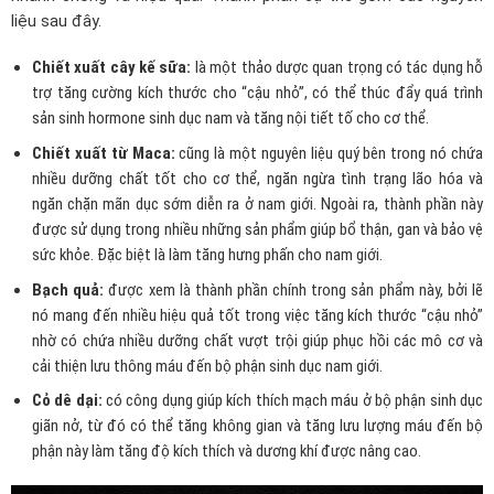
liệu sau đây.
Chiết xuất cây kế sữa:
là một thảo dược quan trọng có tác dụng hỗ
trợ tăng cường kích thước cho “cậu nhỏ”, có thể thúc đẩy quá trình
sản sinh hormone sinh dục nam và tăng nội tiết tố cho cơ thể.
Chiết xuất từ Maca:
cũng là một nguyên liệu quý bên trong nó chứa
nhiều dưỡng chất tốt cho cơ thể, ngăn ngừa tình trạng lão hóa và
ngăn chặn mãn dục sớm diễn ra ở nam giới. Ngoài ra, thành phần này
được sử dụng trong nhiều những sản phẩm giúp bổ thận, gan và bảo vệ
sức khỏe. Đặc biệt là làm tăng hưng phấn cho nam giới.
Bạch quả:
được xem là thành phần chính trong sản phẩm này, bởi lẽ
nó mang đến nhiều hiệu quả tốt trong việc tăng kích thước “cậu nhỏ”
nhờ có chứa nhiều dưỡng chất vượt trội giúp phục hồi các mô cơ và
cải thiện lưu thông máu đến bộ phận sinh dục nam giới.
Cỏ dê dại:
có công dụng giúp kích thích mạch máu ở bộ phận sinh dục
giãn nở, từ đó có thể tăng không gian và tăng lưu lượng máu đến bộ
phận này làm tăng độ kích thích và dương khí được nâng cao.