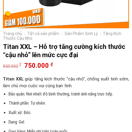
Trang chủ
Tất cả sản phẩm
Sản Phẩm Sinh Lý
Tăng Kích
/
/
/
Thước Cậu Nhỏ
Titan XXL – Hỗ trợ tăng cường kích thước
“cậu nhỏ” lên mức cực đại
750.000
₫
₫
850.000
Titan XXL
giúp tăng kích thước “cậu nhỏ”, chống xuất tinh sớm,
làm chủ mọi cuộc vui cùng bạn tình.
Bảo quản: Nơi nhiệt độ bình thường, tránh ánh nắng trực tiếp.
Thành phần: Tự nhiên.
Xuất xứ: Đức.
Dạng: Gel.
Giao hàng: Miễn phí trên toàn quốc.