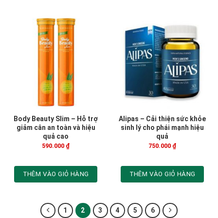
Body Beauty Slim – Hỗ trợ
Alipas – Cải thiện sức khỏe
giảm cân an toàn và hiệu
sinh lý cho phái mạnh hiệu
quả cao
quả
590.000
₫
750.000
₫
THÊM VÀO GIỎ HÀNG
THÊM VÀO GIỎ HÀNG
1
2
3
4
5
6