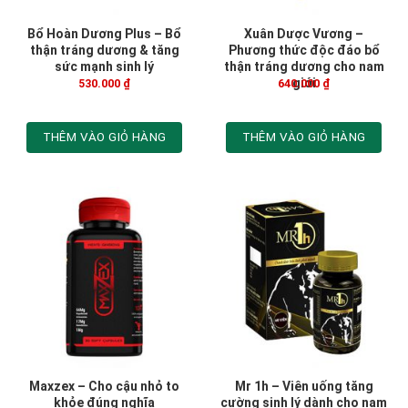
Bổ Hoàn Dương Plus – Bổ
Xuân Dược Vương –
thận tráng dương & tăng
Phương thức độc đáo bổ
sức mạnh sinh lý
thận tráng dương cho nam
giới
530.000
₫
640.000
₫
THÊM VÀO GIỎ HÀNG
THÊM VÀO GIỎ HÀNG
Maxzex – Cho cậu nhỏ to
Mr 1h – Viên uống tăng
khỏe đúng nghĩa
cường sinh lý dành cho nam