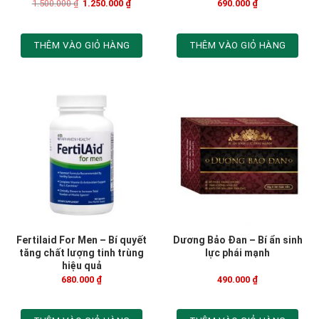
1.500.000
₫
1.250.000
₫
690.000
₫
THÊM VÀO GIỎ HÀNG
THÊM VÀO GIỎ HÀNG
Fertilaid For Men – Bí quyết
Dương Bảo Đan – Bí ẩn sinh
tăng chất lượng tinh trùng
lực phái mạnh
hiệu quả
680.000
₫
490.000
₫