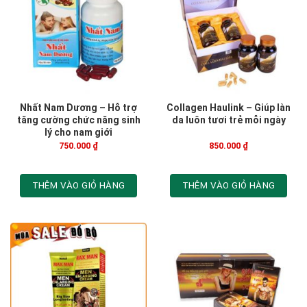
Nhất Nam Dương – Hỗ trợ
Collagen Haulink – Giúp làn
tăng cường chức năng sinh
da luôn tươi trẻ mỗi ngày
lý cho nam giới
750.000
₫
850.000
₫
THÊM VÀO GIỎ HÀNG
THÊM VÀO GIỎ HÀNG