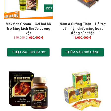
-22%
MaxMan Cream – Gel bôi hỗ
Nam Á Cường Thận – Hỗ trợ
trợ tăng kích thước dương
cải thiện chức năng hoạt
vật
động của thận
890.000
₫
690.000
₫
1.000.000
₫
THÊM VÀO GIỎ HÀNG
THÊM VÀO GIỎ HÀNG