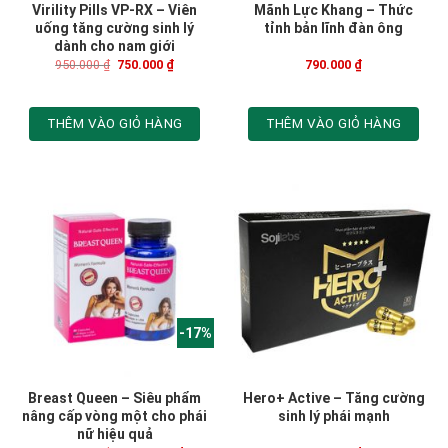
Virility Pills VP-RX – Viên
Mãnh Lực Khang – Thức
uống tăng cường sinh lý
tỉnh bản lĩnh đàn ông
dành cho nam giới
950.000
₫
750.000
₫
790.000
₫
THÊM VÀO GIỎ HÀNG
THÊM VÀO GIỎ HÀNG
-17%
Breast Queen – Siêu phẩm
Hero+ Active – Tăng cường
nâng cấp vòng một cho phái
sinh lý phái mạnh
nữ hiệu quả