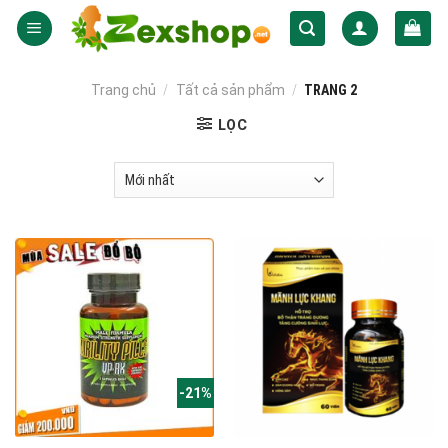
Skip
to
content
Trang chủ
/
Tất cả sản phẩm
/
TRANG 2
LỌC
-21%